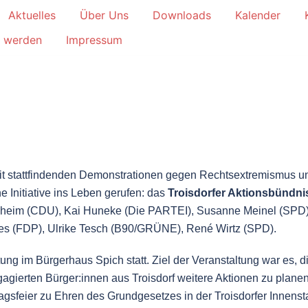
Aktuelles
Über Uns
Downloads
Kalender
d werden
Impressum
t stattfindenden Demonstrationen gegen Rechtsextremismus
un
e Initiative ins Leben gerufen: das
Troisdorfer Aktionsbündni
heim (CDU), Kai Huneke (Die PARTEI), Susanne Meinel (SPD)
ltes (FDP), Ulrike Tesch (B90/GRÜNE), René Wirtz (SPD).
ung im Bürgerhaus Spich statt. Ziel der Veranstaltung war es, 
gierten Bürger:innen aus Troisdorf weitere Aktionen zu planen
gsfeier zu Ehren des Grundgesetzes in der Troisdorfer Innenst