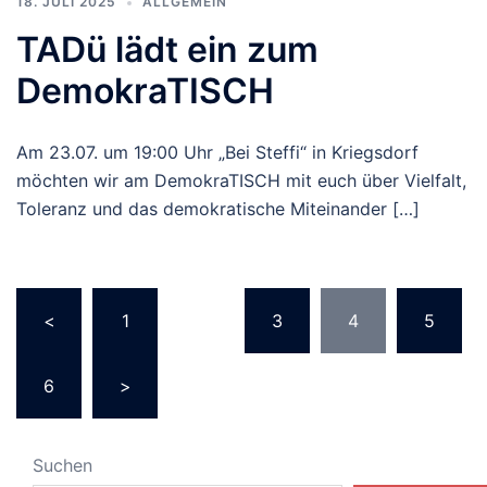
18. JULI 2025
ALLGEMEIN
TADü lädt ein zum
DemokraTISCH
Am 23.07. um 19:00 Uhr „Bei Steffi“ in Kriegsdorf
möchten wir am DemokraTISCH mit euch über Vielfalt,
Toleranz und das demokratische Miteinander […]
<
1
…
3
4
5
6
>
Suchen