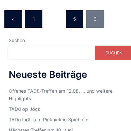
<
1
…
5
6
Suchen
SUCHEN
Neueste Beiträge
Offenes TADü-Treffen am 12.08. … und weitere
Highlights
TADü op Jöck
TADü lädt zum Picknick in Spich ein
Nächstes Treffen am 10. Juni