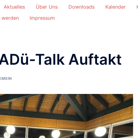
Aktuelles
Über Uns
Downloads
Kalender
d werden
Impressum
TADü-Talk Auftakt
EMEIN