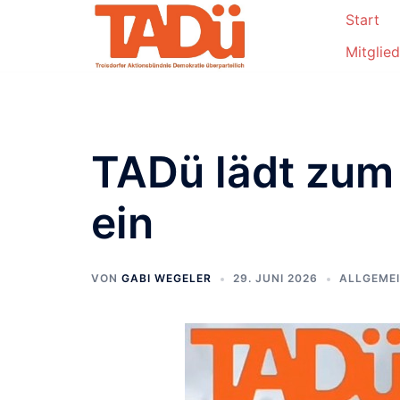
Start
Mitglie
TADü lädt zum 
ein
VON
GABI WEGELER
29. JUNI 2026
ALLGEME