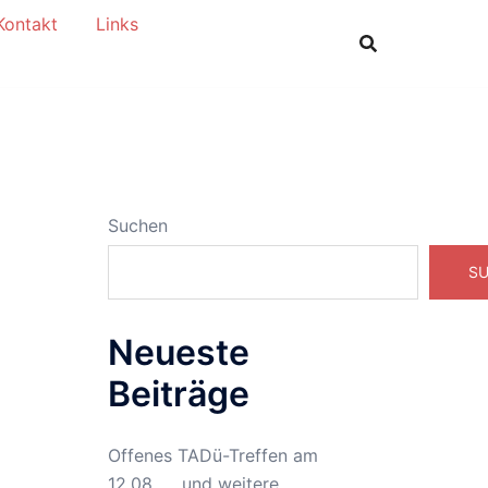
Kontakt
Links
Suchen
S
Neueste
Beiträge
Offenes TADü-Treffen am
12.08. … und weitere